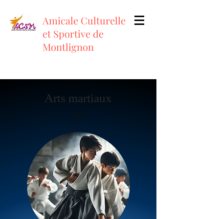
Amicale Culturelle
et Sportive de
Montlignon
Arts martiaux