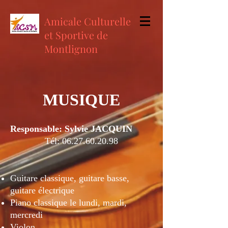
Amicale Culturelle
et Sportive de
Montlignon
MUSIQUE
Responsable: Sylvie JACQUIN
Tél:
06.27.60.20.98
Guitare classique, guitare basse,
guitare électrique
Piano classique le lundi, mardi,
mercredi
Violon